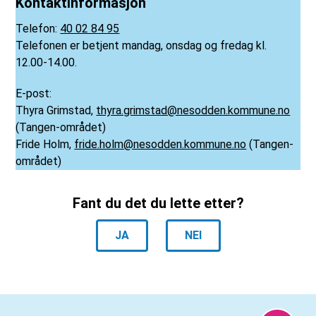
Kontaktinformasjon
Telefon:
40 02 84 95
Telefonen er betjent mandag, onsdag og fredag kl.
12.00-14.00.
E-post:
Thyra Grimstad,
thyra.grimstad@nesodden.kommune.no
(Tangen-området)
Fride Holm,
fride.holm@nesodden.kommune.no
(Tangen-
området)
Fant du det du lette etter?
JA
NEI