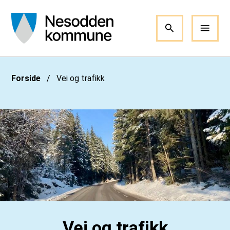
Nesodden kommune
Du er her:
Forside
Vei og trafikk
Vei og trafikk