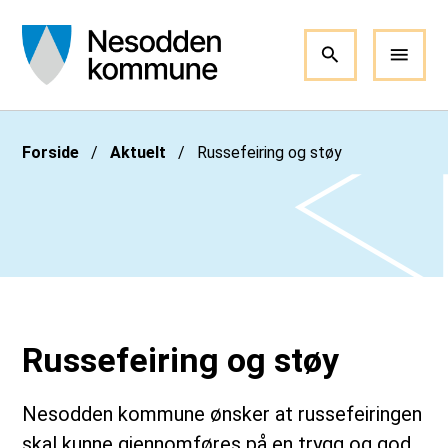
Nesodden kommune
Du er her:
Forside
Aktuelt
Russefeiring og støy
Russefeiring og støy
Nesodden kommune ønsker at russefeiringen
skal kunne gjennomføres på en trygg og god