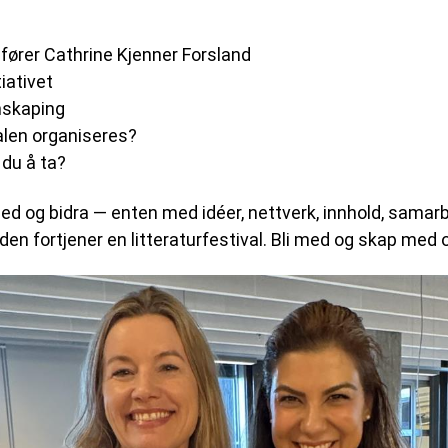
ører Cathrine Kjenner Forsland
iativet
mskaping
alen organiseres?
 du å ta?
med og bidra — enten med idéer, nettverk, innhold, sama
en fortjener en litteraturfestival. Bli med og skap med 