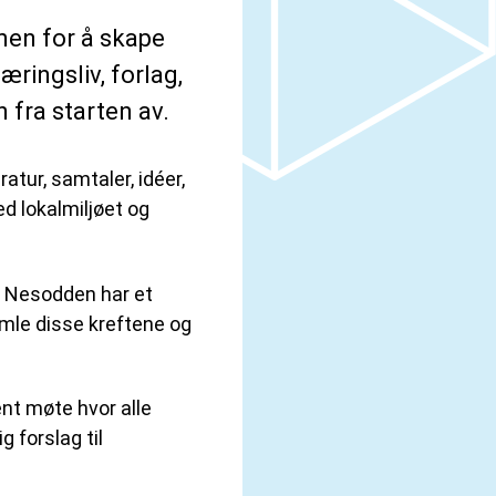
men for å skape
æringsliv, forlag,
n fra starten av.
atur, samtaler, idéer,
d lokalmiljøet og
. Nesodden har et
samle disse kreftene og
ent møte hvor alle
 forslag til