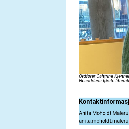
Ordfører Cahtrine Kjenne
Nesoddens første litteratu
Kontaktinformas
Anita Moholdt Maleru
anita.moholdt.male