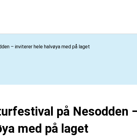
dden – inviterer hele halvøya med på laget
aturfestival på Nesodden –
øya med på laget