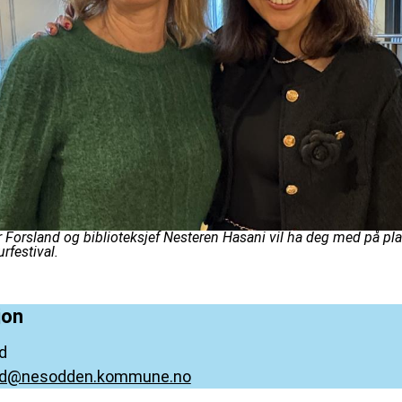
r Forsland og biblioteksjef Nesteren Hasani vil ha deg med på pl
rfestival.
jon
d
rud@nesodden.kommune.no