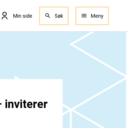
Min side
Søk
Meny
 inviterer