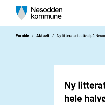
Nesodden kommune
Du er her:
Forside
Aktuelt
Ny litteraturfestival på Neso
Ny litter
hele halv