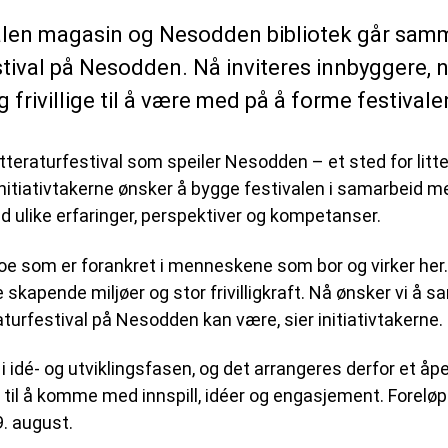
alen magasin og Nesodden bibliotek går sam
stival på Nesodden. Nå inviteres innbyggere, n
g frivillige til å være med på å forme festivale
litteraturfestival som speiler Nesodden – et sted for litter
Initiativtakerne ønsker å bygge festivalen i samarbeid me
ulike erfaringer, perspektiver og kompetanser.
oe som er forankret i menneskene som bor og virker her
e skapende miljøer og stor frivilligkraft. Nå ønsker vi å 
aturfestival på Nesodden kan være, sier initiativtakerne.
 i idé- og utviklingsfasen, og det arrangeres derfor et åp
 til å komme med innspill, idéer og engasjement. Foreløpig
9. august.