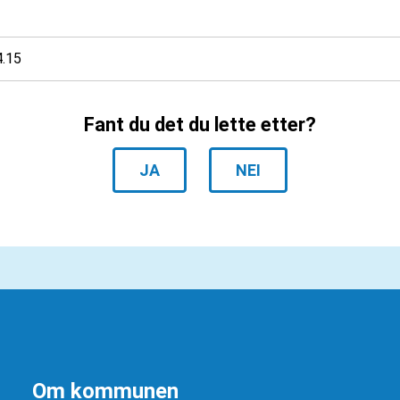
4.15
Fant du det du lette etter?
JA
NEI
Om kommunen