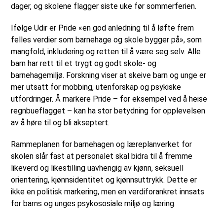
dager, og skolene flagger siste uke før sommerferien.
Ifølge Udir er Pride «en god anledning til å løfte frem
felles verdier som barnehage og skole bygger på», som
mangfold, inkludering og retten til å være seg selv. Alle
barn har rett til et trygt og godt skole- og
barnehagemiljø. Forskning viser at skeive barn og unge er
mer utsatt for mobbing, utenforskap og psykiske
utfordringer. Å markere Pride – for eksempel ved å heise
regnbueflagget – kan ha stor betydning for opplevelsen
av å høre til og bli akseptert.
Rammeplanen for barnehagen og læreplanverket for
skolen slår fast at personalet skal bidra til å fremme
likeverd og likestilling uavhengig av kjønn, seksuell
orientering, kjønnsidentitet og kjønnsuttrykk. Dette er
ikke en politisk markering, men en verdiforankret innsats
for barns og unges psykososiale miljø og læring.