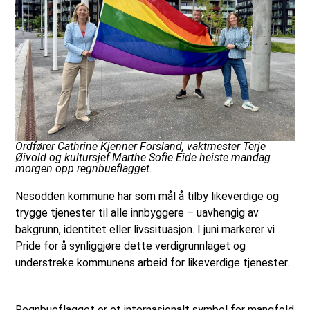
Ordfører Cathrine Kjenner Forsland, vaktmester Terje
Øivold og kultursjef Marthe Sofie Eide heiste mandag
morgen opp regnbueflagget.
Nesodden kommune har som mål å tilby likeverdige og
trygge tjenester til alle innbyggere – uavhengig av
bakgrunn, identitet eller livssituasjon. I juni markerer vi
Pride for å synliggjøre dette verdigrunnlaget og
understreke kommunens arbeid for likeverdige tjenester.
Regnbueflagget er et internasjonalt symbol for mangfold