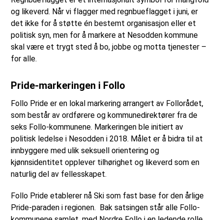
og likeverd. Når vi flagger med regnbueflagget i juni, er
det ikke for å støtte én bestemt organisasjon eller et
politisk syn, men for å markere at Nesodden kommune
skal være et trygt sted å bo, jobbe og motta tjenester –
for alle.
Pride-markeringen i Follo
Follo Pride er en lokal markering arrangert av Follorådet,
som består av ordførere og kommunedirektører fra de
seks Follo-kommunene. Markeringen ble initiert av
politisk ledelse i Nesodden i 2018. Målet er å bidra til at
innbyggere med ulik seksuell orientering og
kjønnsidentitet opplever tilhørighet og likeverd som en
naturlig del av fellesskapet.
Follo Pride etablerer nå Ski som fast base for den årlige
Pride-paraden i regionen. Bak satsingen står alle Follo-
kommunene samlet, med Nordre Follo i en ledende rolle.