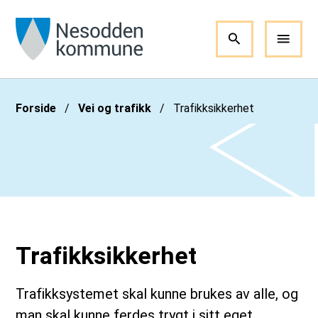
Nesodden kommune
Du er her:
Forside
Vei og trafikk
Trafikksikkerhet
Trafikksikkerhet
Trafikksystemet skal kunne brukes av alle, og
man skal kunne ferdes trygt i sitt eget