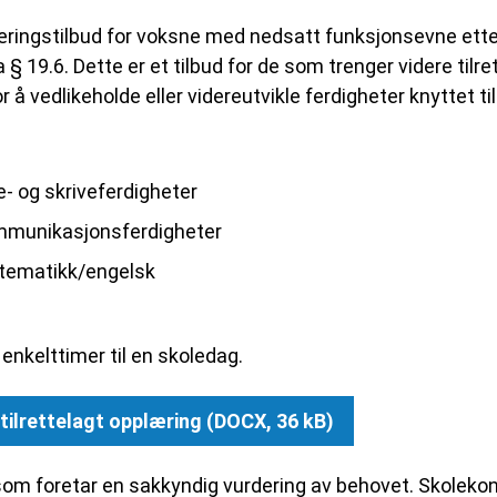
æringstilbud for voksne med nedsatt funksjonsevne ett
 19.6. Dette er et tilbud for de som trenger videre tilre
 å vedlikeholde eller videreutvikle ferdigheter knyttet til
- og skriveferdigheter
mmunikasjonsferdigheter
tematikk/engelsk
enkelttimer til en skoledag.
ilrettelagt opplæring
(DOCX, 36 kB)
m foretar en sakkyndig vurdering av behovet. Skolekont