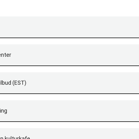
enter
ilbud (EST)
ing
n kulturkafe