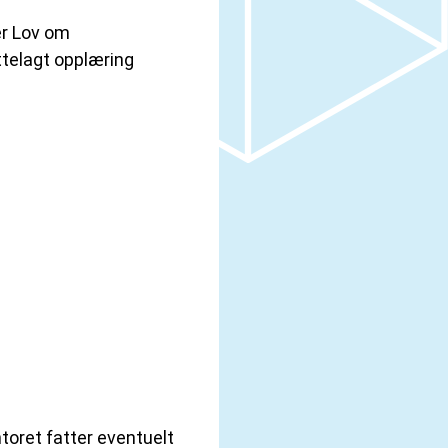
er Lov om
ttelagt opplæring
oret fatter eventuelt