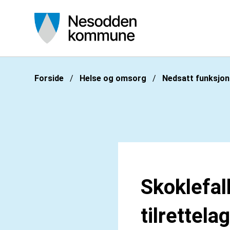
Nesodden kommune
Du er her:
Forside
Helse og omsorg
Nedsatt funksjo
Skoklefal
tilrettelag