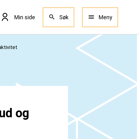
Min side
Søk
Meny
aktivitet
bud og