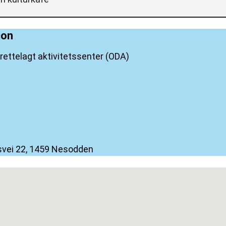
jon
lrettelagt aktivitetssenter (ODA)
svei 22, 1459 Nesodden