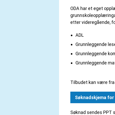
ODA har et eget oppl
grunnskoleopplæringa §
etter videregående, for
ADL
Grunnleggende lese
Grunnleggende ko
Grunnleggende ma
Tilbudet kan være fra 
Søknadskjema for t
Søknad sendes PPT so