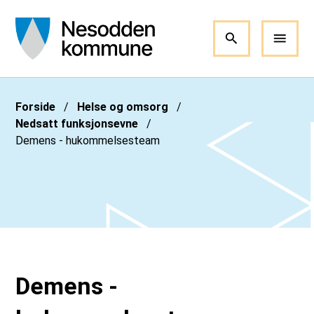
Nesodden kommune
Du er her:
Forside
Helse og omsorg
Nedsatt funksjonsevne
Demens - hukommelsesteam
Demens -